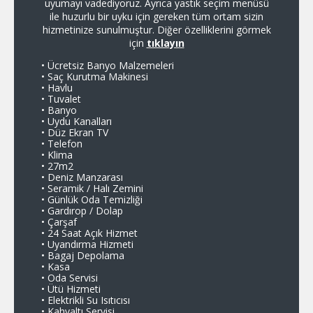
uyumayı vadediyoruz. Ayrıca yastık seçim menüsü
uyumayı
ile huzurlu bir uyku için gereken tüm ortam sizin
ile huz
hizmetinize sunulmuştur. Diğer özelliklerini görmek
hizmetin
için
tıklayın
Ücretsiz Banyo Malzemeleri
Ücretsi
Saç Kurutma Makinesi
Saç Ku
Havlu
Havlu
Tuvalet
Tuvalet
Banyo
Banyo
Uydu Kanalları
Uydu Ka
Düz Ekran TV
Düz Ek
Telefon
Telefon
Klima
Klima
27m2
27m2
Deniz Manzarası
Deniz 
Seramik / Halı Zemini
Seramik
Günlük Oda Temizliği
Günlük 
Gardırop / Dolap
Gardıro
Çarşaf
Balkon
24 Saat Açık Hizmet
Çarşaf
Uyandırma Hizmeti
24 Saat
Bagaj Depolama
Uyandı
Kasa
Bagaj 
Oda Servisi
Kasa
Ütü Hizmeti
Oda Ser
Elektrikli Su Isıtıcısı
Ütü Hiz
Kahvaltı Servisi
Elektrikl