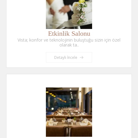
Etkinlik Salonu
Vista; konfor ve teknolojinin buluştuğu sizin için özel
olarak ta..
Detaylı İncele