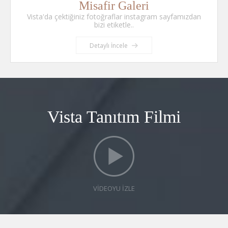
Misafir Galeri
Vista'da çektiğiniz fotoğraflar instagram sayfamızdan
bizi etiketle..
Detaylı İncele
Vista Tanıtım Filmi
VIDEOYU IZLE